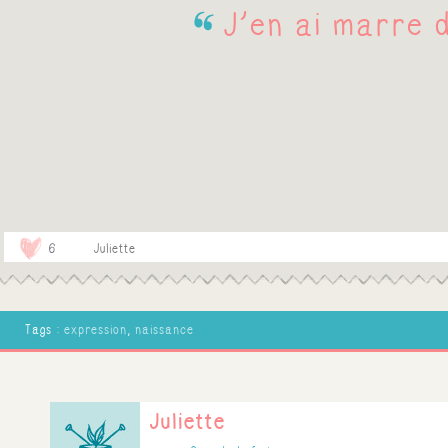
J'en ai marre d
6
Juliette
Tags :
expression
,
naissance
Juliette