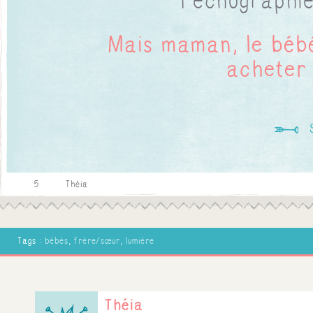
l'échographie
Mais maman, le bébé i
acheter 
S
5
Théia
Tags :
bébés
,
frère/sœur
,
lumière
Théia