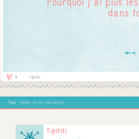
Pourquoi j'ai plus le
dans t
3
Tipititi
Tags :
bébés
,
corps
,
naissance
Tipititi