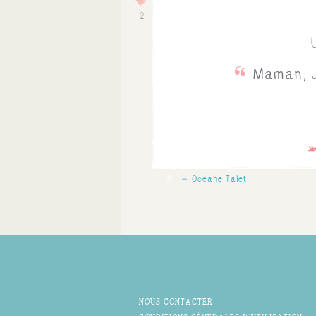
2
Maman, Jé
0
Océane Talet
NOUS CONTACTER