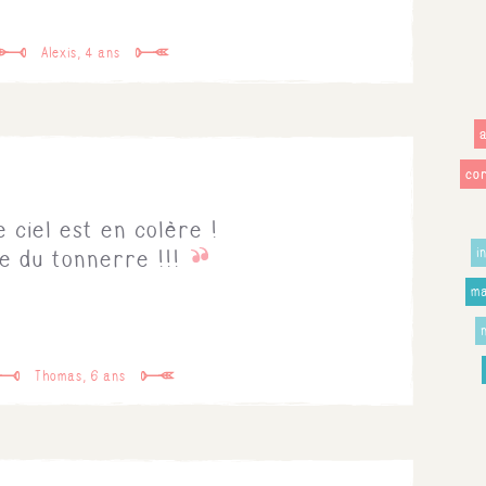
Alexis, 4 ans
co
e ciel est en colère !
i
te du tonnerre !!!
ma
Thomas, 6 ans