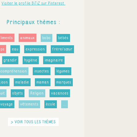
Visiter le profile BiTiZ sur Pinterest.
Principaux thèmes :
aliments
animaux
bobo
bébés
rps
eau
expression
frère/sœur
grandir
hygiène
imaginaire
ncompréhension
insectes
légumes
ison
maladie
maman
marques
nuit
objets
Religion
vacances
voyage
vêtements
école
...
> VOIR TOUS LES THÈMES