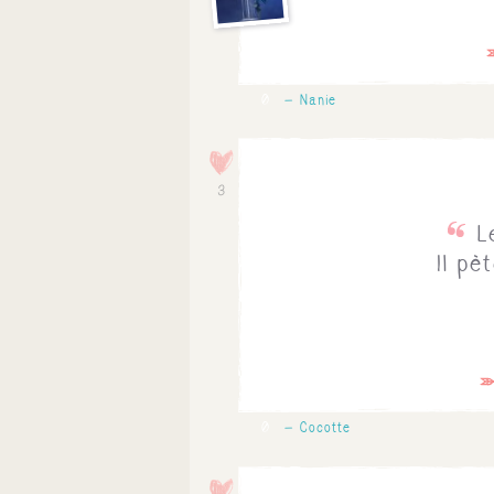
0
Nanie
3
L
Il pè
0
Cocotte