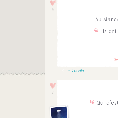
8
Au Maroc
Ils on
0
Cahuète
7
Qui c'es