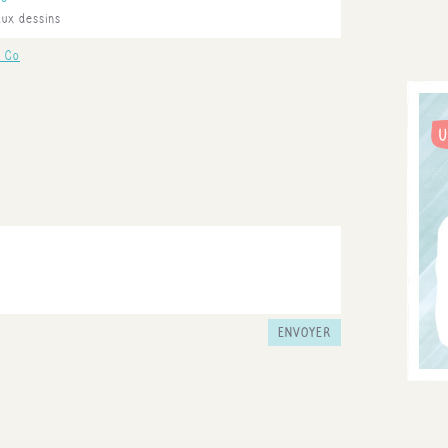
ux dessins
& Co