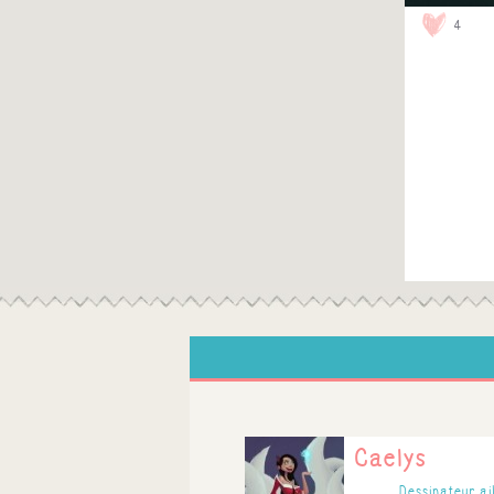
4
Caelys
Dessinateur ai