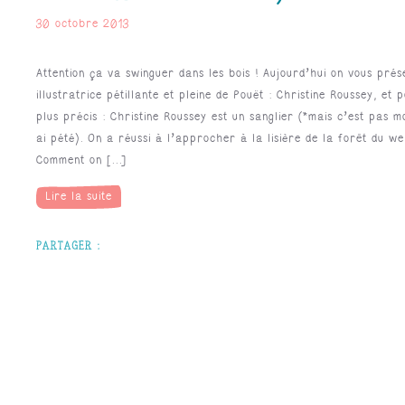
ITW : Christine Roussey
30 octobre 2013
Attention ça va swinguer dans les bois ! Aujourd’hui on vous prés
illustratrice pétillante et pleine de Pouët : Christine Roussey, et 
plus précis : Christine Roussey est un sanglier (*mais c’est pas m
ai pété). On a réussi à l’approcher à la lisière de la forêt du 
Comment on [...]
Lire la suite