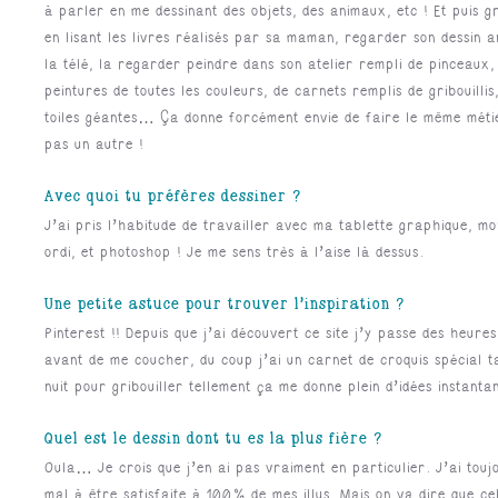
à parler en me dessinant des objets, des animaux, etc ! Et puis g
en lisant les livres réalisés par sa maman, regarder son dessin 
la télé, la regarder peindre dans son atelier rempli de pinceaux,
peintures de toutes les couleurs, de carnets remplis de gribouillis
toiles géantes… Ça donne forcément envie de faire le même méti
pas un autre !
Avec quoi tu préfères dessiner ?
J’ai pris l’habitude de travailler avec ma tablette graphique, mo
ordi, et photoshop ! Je me sens très à l’aise là dessus.
Une petite astuce pour trouver l’inspiration ?
Pinterest !! Depuis que j’ai découvert ce site j’y passe des heures
avant de me coucher, du coup j’ai un carnet de croquis spécial t
nuit pour gribouiller tellement ça me donne plein d’idées instanta
Quel est le dessin dont tu es la plus fière ?
Oula… Je crois que j’en ai pas vraiment en particulier. J’ai touj
mal à être satisfaite à 100% de mes illus. Mais on va dire que cel