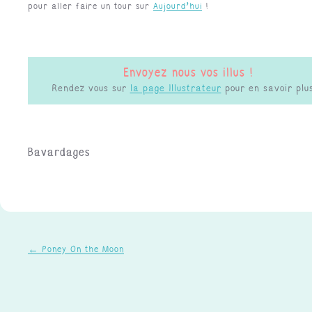
pour aller faire un tour sur
Aujourd’hui
!
Envoyez nous vos illus !
Rendez vous sur
la page Illustrateur
pour en savoir pl
Bavardages
←
Poney On the Moon