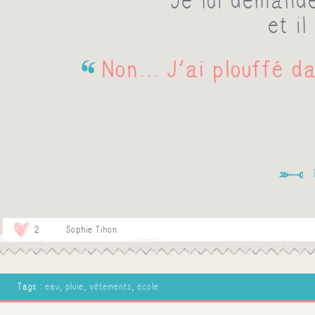
Je lui demande
et i
Non... J'ai plouffé d
2
Sophie Tihon
Tags :
eau
,
pluie
,
vêtements
,
école