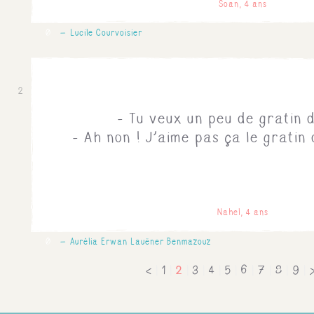
Soan, 4 ans
0
Lucile Courvoisier
2
- Tu veux un peu de gratin 
- Ah non ! J'aime pas ça le gratin 
Nahel, 4 ans
0
Aurélia Erwan Lauëner Benmazouz
2
<
|
1
|
|
3
|
4
|
5
|
6
|
7
|
8
|
9
|