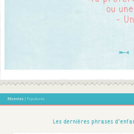
Toi, Maman, tu es gr
En 105 ava
ou une
- U
Ch
Récentes
|
Populaires
Les dernières phrases d'enfan