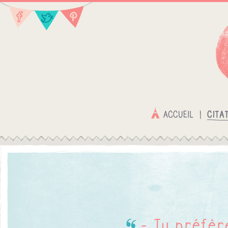
Moi, je suis petit,
- Tu préfèr