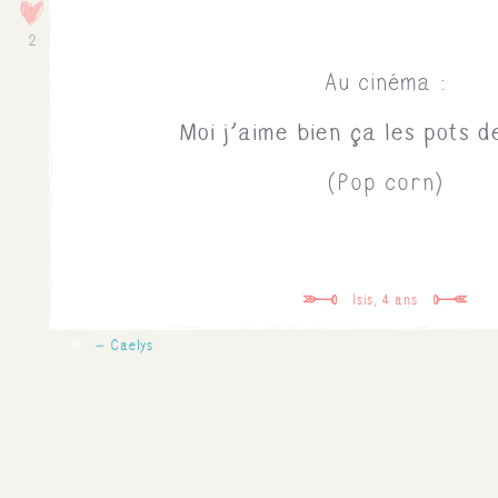
2
Au cinéma :
Moi j'aime bien ça les pots d
(Pop corn)
Isis, 4 ans
0
Caelys