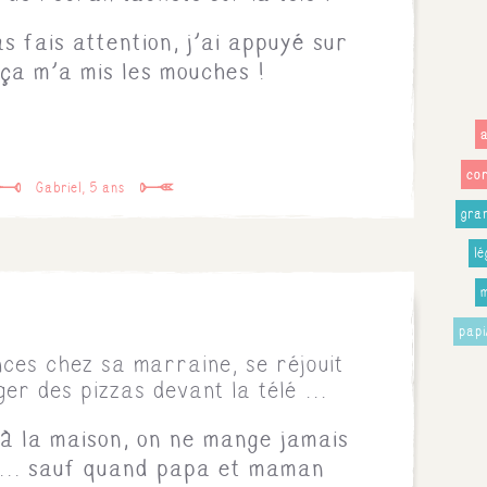
s fais attention, j'ai appuyé sur
 ça m'a mis les mouches !
co
Gabriel, 5 ans
gra
l
pap
nces chez sa marraine, se réjouit
er des pizzas devant la télé ...
 à la maison, on ne mange jamais
 ... sauf quand papa et maman