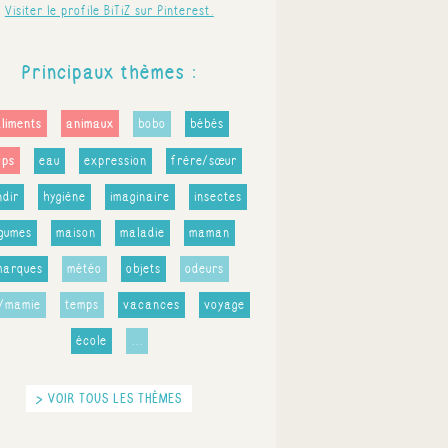
Visiter le profile BiTiZ sur Pinterest.
Principaux thèmes :
aliments
animaux
bobo
bébés
rps
eau
expression
frère/sœur
ndir
hygiène
imaginaire
insectes
égumes
maison
maladie
maman
marques
météo
objets
odeurs
i/mamie
temps
vacances
voyage
école
...
> VOIR TOUS LES THÈMES