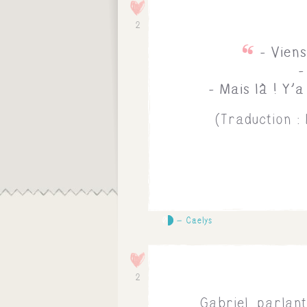
2
- Vien
-
- Mais là ! Y'
(Traduction :
0
Caelys
2
Gabriel, parlant