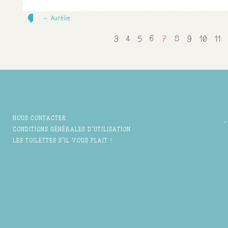
0
Aurélie
7
3
|
4
|
5
|
6
|
|
8
|
9
|
10
|
11
NOUS CONTACTER
CONDITIONS GÉNÉRALES D'UTILISATION
LES TOILETTES S'IL VOUS PLAIT !