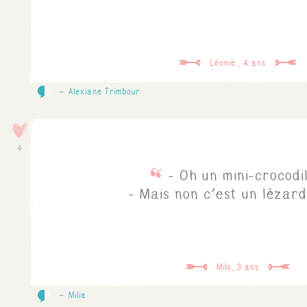
Léonie , 4 ans
0
Alexiane Trimbour
4
- Oh un mini-crocodil
- Mais non c'est un lézard
Milo, 3 ans
0
Milia