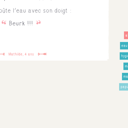
oûte l'eau avec son doigt :
Beurk !!!
a
eau
Mathilde, 4 ans
hyg
m
ma
pap