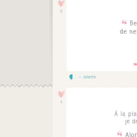
8
Be
de ne
0
Juliette
4
À la pl
je 
Alo