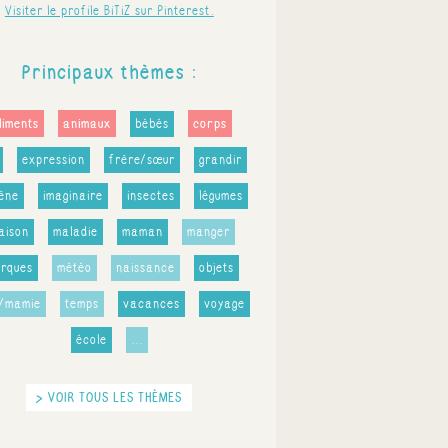
Visiter le profile BiTiZ sur Pinterest.
Principaux thèmes :
liments
animaux
corps
bébés
expression
frère/sœur
grandir
iène
imaginaire
insectes
légumes
aison
maladie
maman
manger
rques
météo
naissance
objets
i/mamie
temps
vacances
voyage
école
...
> VOIR TOUS LES THÈMES