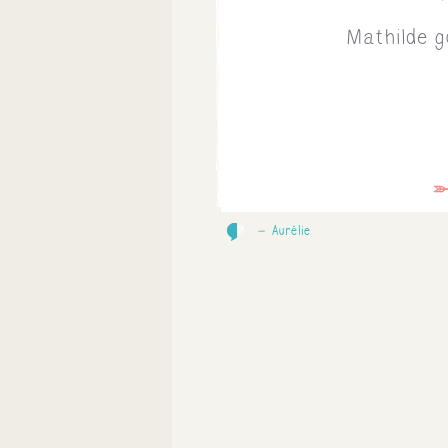
Mathilde g
0
Aurélie