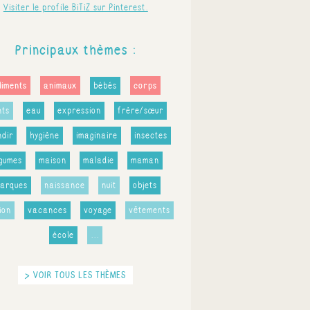
Visiter le profile BiTiZ sur Pinterest.
Principaux thèmes :
liments
animaux
corps
bébés
nts
eau
expression
frère/sœur
ndir
hygiène
imaginaire
insectes
égumes
maison
maladie
maman
arques
naissance
nuit
objets
ion
vacances
voyage
vêtements
école
...
> VOIR TOUS LES THÈMES