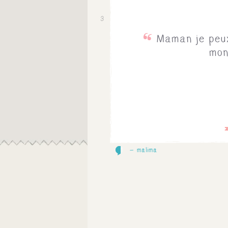
3
Maman je peux
mon
1
malima