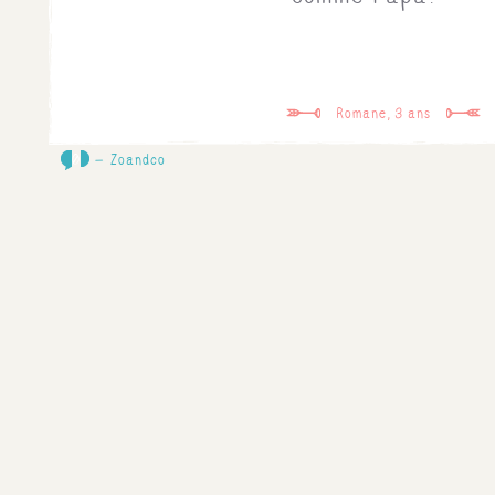
Romane, 3 ans
0
Zoandco