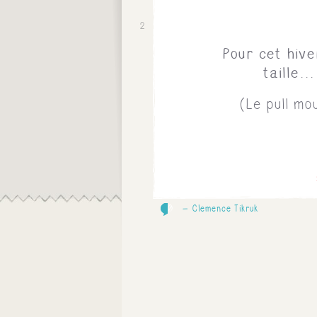
2
Pour cet hive
taille..
(Le pull mo
0
Clemence Tikruk