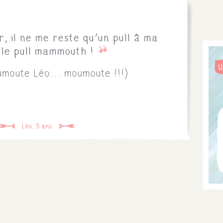
r, il ne me reste qu'un pull à ma
. le pull mammouth !
umoute Léo... moumoute !!!)
Léo, 5 ans