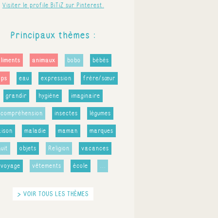
Visiter le profile BiTiZ sur Pinterest.
Principaux thèmes :
aliments
animaux
bobo
bébés
rps
eau
expression
frère/sœur
grandir
hygiène
imaginaire
ncompréhension
insectes
légumes
ison
maladie
maman
marques
nuit
objets
Religion
vacances
voyage
vêtements
école
...
> VOIR TOUS LES THÈMES