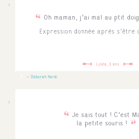
1
Oh maman, j'ai mal au ptit doi
Expression donnée après s'être c
Lyséa, 3 ans
0
Déborah Hardi
1
Je sais tout ! C'est 
la petite souris !